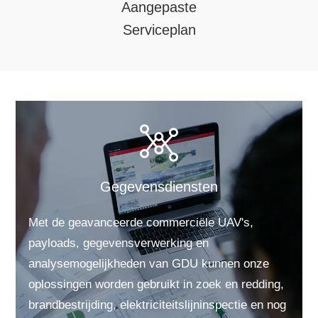
Aangepaste
Serviceplan
Gegevensdiensten
Met de geavanceerde commerciële UAV's,
payloads, gegevensverwerking en
analysemogelijkheden van GDU kunnen onze
oplossingen worden gebruikt in zoek en redding,
brandbestrijding, elektriciteitslijninspectie en nog