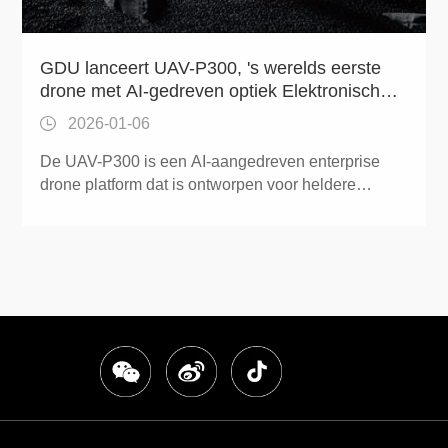
GDU lanceert UAV-P300, 's werelds eerste
drone met AI-gedreven optiek Elektronische
mist penetratie mogelijkheden
2026-01-06
De UAV-P300 is een AI-aangedreven enterprise
drone platform dat is ontworpen voor heldere
beeldvorming in mist, betrouwbare dag- en
nachtoperaties en veilige autonome vlucht in
complexe omgevingen.